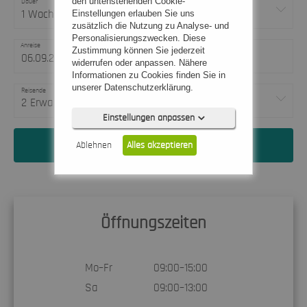
den untenstehenden Cookie-
Dauer
1 Woche
Einstellungen erlauben Sie uns
zusätzlich die Nutzung zu Analyse- und
Personalisierungszwecken. Diese
Anreise
Abreise
Zustimmung können Sie jederzeit
-
widerrufen oder anpassen. Nähere
Informationen zu Cookies finden Sie in
unserer Datenschutzerklärung.
Reisende
2 Erwachsene
Einstellungen anpassen
Jetzt Traumurlaub finden
Ablehnen
Alles akzeptieren
Öffnungszeiten
Notwendig (0)
Präferenzen (0)
Mo–Fr
09:00–15:00
Statistiken (0)
Sa
09:00–13:00
Marketing (0)