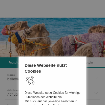
Pauschal & Lastminute
Nur Hotel
Kreuzfahrt
Diese Webseite nutzt
Cookies
Reiseziel
beliebig
Abflughafen
Diese Website setzt Cookies für wichtige
Abflughafen
Funktionen der Website ein.
Mit Klick auf das jeweilige Kästchen in